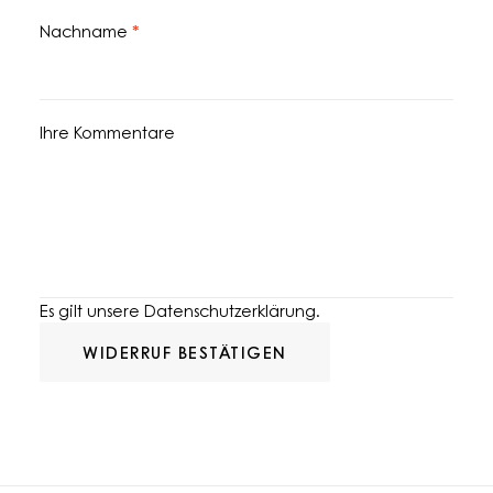
erforderlich
Nachname
*
Page URI *erforderlich
Ihre Kommentare
Es gilt unsere
Datenschutzerklärung
.
WIDERRUF BESTÄTIGEN