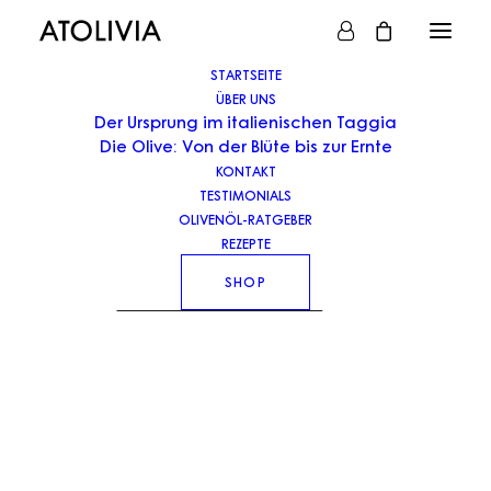
STARTSEITE
ÜBER UNS
Der Ursprung im italienischen Taggia
Die Olive: Von der Blüte bis zur Ernte
WARENKORB
KONTAKT
TESTIMONIALS
Ihr Warenkorb ist derzeit leer.
OLIVENÖL-RATGEBER
REZEPTE
SHOP
ZURÜCK ZUM SHOP