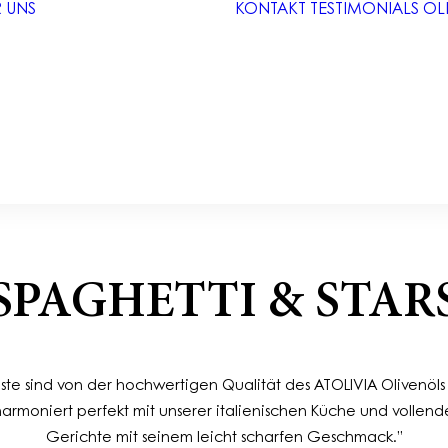
 UNS
KONTAKT
TESTIMONIALS
OL
Der Ursprung im
italienischen
Taggia
Die Olive: Von
der Blüte bis zur
Ernte
SPAGHETTI & STAR
te sind von der hochwertigen Qualität des ATOLIVIA Olivenöl
armoniert perfekt mit unserer italienischen Küche und vollen
Gerichte mit seinem leicht scharfen Geschmack.”