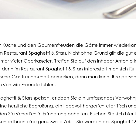
n Küche und den Gaumenfreuden die Gäste immer wiederkomme
 Restaurant Spaghetti & Stars. Nicht ohne Grund gilt die gut e
mer vieler Oberkasseler. Treffen Sie auf den Inhaber Antonio Im
, denn im Restaurant Spaghetti & Stars interessiert man sich für
ische Gastfreundschaft bemerken, denn man kennt Ihre persön
en sich wie Freunde fühlen!
aghetti & Stars speisen, erleben Sie ein umfassendes Verwöh
e herzliche Begrüßung, ein liebevoll hergerichteter Tisch un
n Sie sicherlich in Erinnerung behalten. Buchen Sie sich hier 
schen Ihnen eine genussvolle Zeit – Sie werden das Spaghetti & 